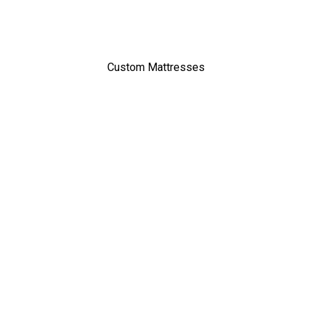
Custom Mattresses
Vmat
Bedding Accessories
About
Contact Us